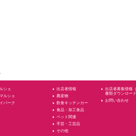
ルシェ
出店者情報
出店者募集情報
書類ダウンロー
マルシェ
農産物
お問い合わせ
イパーク
飲食キッチンカー
食品・加工食品
ペット関連
手芸・工芸品
その他