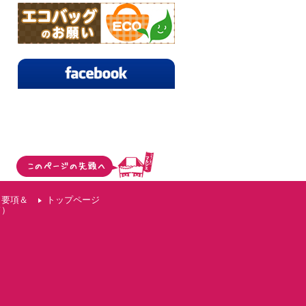
（要項＆
トップページ
ド）