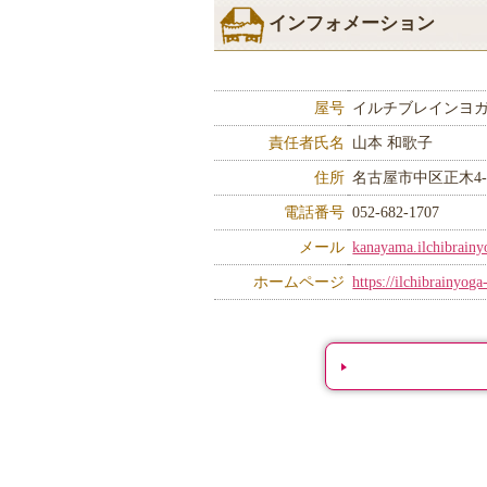
インフォメーション
屋号
イルチブレインヨ
責任者氏名
山本 和歌子
住所
名古屋市中区正木4-9
電話番号
052-682-1707
メール
kanayama.ilchibrain
ホームページ
https://ilchibrainyo