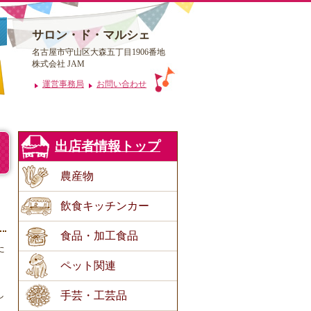
サロン・ド・マルシェ
名古屋市守山区大森五丁目1906番地
株式会社 JAM
運営事務局
お問い合わせ
出店者情報トップ
農産物
飲食キッチンカー
食品・加工食品
た
、
ペット関連
し
手芸・工芸品