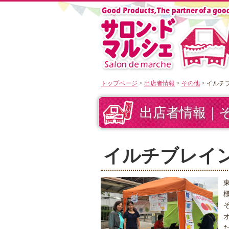
トップページ
>
出店者情報
>
その他
> イルチ
出店者情報｜
イルチブレイ