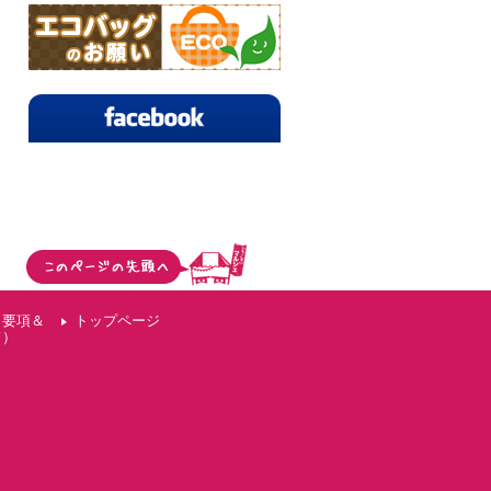
（要項＆
トップページ
ド）