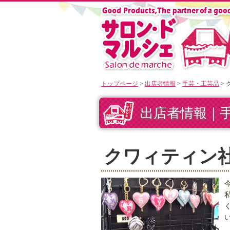
トップページ
>
出店者情報
>
手芸・工芸品
>
出店者情報｜
クワィティン