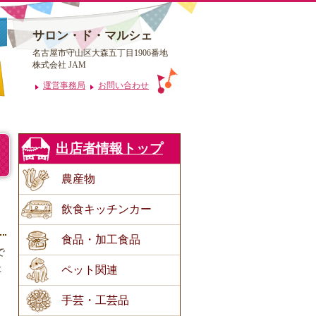
サロン・ド・マルシェ
名古屋市守山区大森五丁目1906番地
株式会社 JAM
運営事務局
お問い合わせ
出店者情報トップ
農産物
飲食キッチンカー
食品・加工食品
で
た
ペット関連
手芸・工芸品