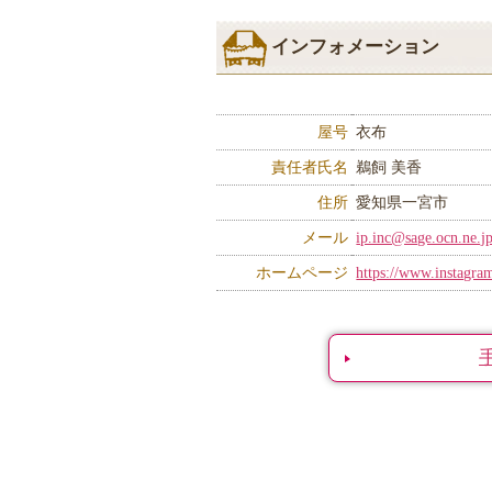
インフォメーション
屋号
衣布
責任者氏名
鵜飼 美香
住所
愛知県一宮市
メール
ip.inc@sage.ocn.ne.j
ホームページ
https://www.instagram