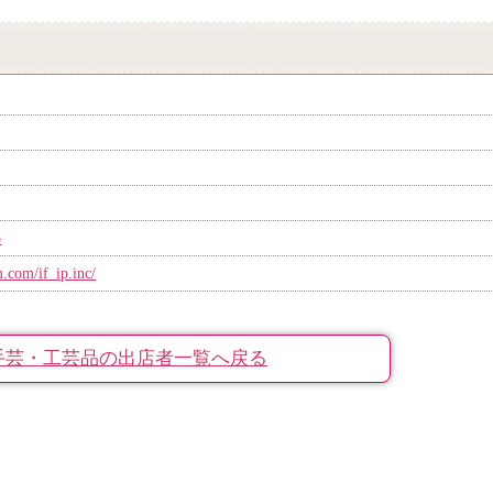
p
.com/if_ip.inc/
手芸・工芸品の出店者一覧へ戻る