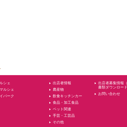
ルシェ
出店者情報
出店者募集情報
書類ダウンロー
マルシェ
農産物
お問い合わせ
イパーク
飲食キッチンカー
食品・加工食品
ペット関連
手芸・工芸品
その他