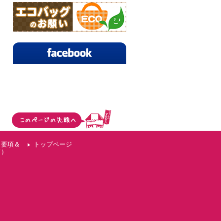
（要項＆
トップページ
ド）