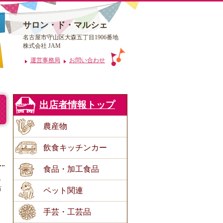
サロン・ド・マルシェ
名古屋市守山区大森五丁目1906番地
株式会社 JAM
運営事務局
お問い合わせ
出店者情報トップ
農産物
飲食キッチンカー
食品・加工食品
ス
布
ペット関連
手芸・工芸品