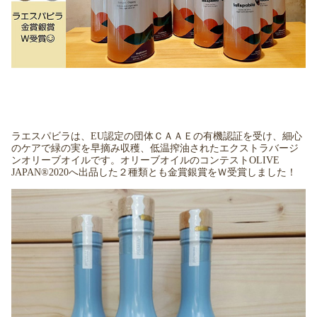
ラエスパビラは、EU認定の団体ＣＡＡＥの有機認証を受け、細心
のケアで緑の実を早摘み収穫、低温搾油されたエクストラバージ
ンオリーブオイルです。オリーブオイルのコンテストOLIVE
JAPAN®2020へ出品した２種類とも金賞銀賞をＷ受賞しました！